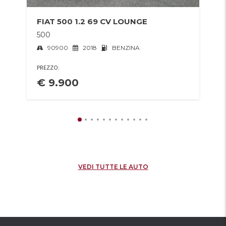
FIAT 500 1.2 69 CV LOUNGE
D
CV
500
S
90900
2018
BENZINA
PREZZO:
PR
€ 9.900
€
VEDI TUTTE LE AUTO