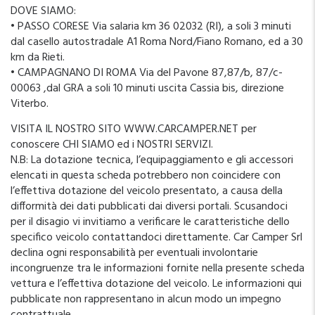
DOVE SIAMO:
• PASSO CORESE Via salaria km 36 02032 (RI), a soli 3 minuti
dal casello autostradale A1 Roma Nord/Fiano Romano, ed a 30
km da Rieti.
• CAMPAGNANO DI ROMA Via del Pavone 87,87/b, 87/c-
00063 ,dal GRA a soli 10 minuti uscita Cassia bis, direzione
Viterbo.
VISITA IL NOSTRO SITO WWW.CARCAMPER.NET per
conoscere CHI SIAMO ed i NOSTRI SERVIZI.
N.B: La dotazione tecnica, l’equipaggiamento e gli accessori
elencati in questa scheda potrebbero non coincidere con
l’effettiva dotazione del veicolo presentato, a causa della
difformità dei dati pubblicati dai diversi portali. Scusandoci
per il disagio vi invitiamo a verificare le caratteristiche dello
specifico veicolo contattandoci direttamente. Car Camper Srl
declina ogni responsabilità per eventuali involontarie
incongruenze tra le informazioni fornite nella presente scheda
vettura e l’effettiva dotazione del veicolo. Le informazioni qui
pubblicate non rappresentano in alcun modo un impegno